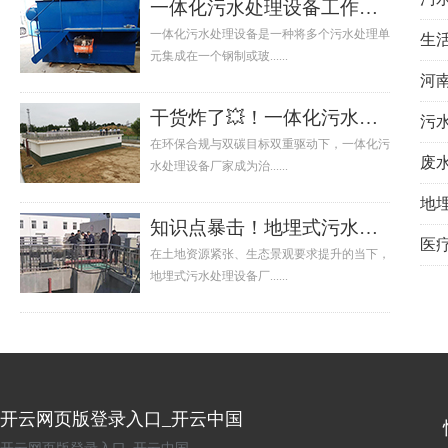
一体化污水处理设备工作原理：......
一体化污水处理设备是一种将多个污水处理单
生活
元集成在一个钢制或玻......
河南
干货炸了💥！一体化污水处理设......
污水
在环保合规与双碳目标双重驱动下，一体化污
废水
水处理设备厂家成为治......
地埋
知识点暴击！地埋式污水处理设......
医疗
在土地资源紧张、生态景观要求提升的当下，
地埋式污水处理设备厂......
开云网页版登录入口_开云中国