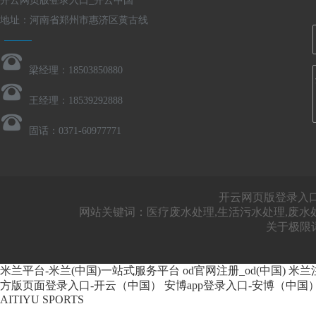
开云网页版登录入口_开云中国
地址：河南省郑州市惠济区黄古线
梁经理：18503850880
王经理：18539292888
固话：0371-60977771
开云网页版登录入口
网站关键词：医疗废水处理,生活污水处理,废水
关于极限
米兰平台-米兰(中国)一站式服务平台
od官网注册_od(中国)
米兰
方版页面登录入口-开云（中国）
安博app登录入口-安博（中国
AITIYU SPORTS