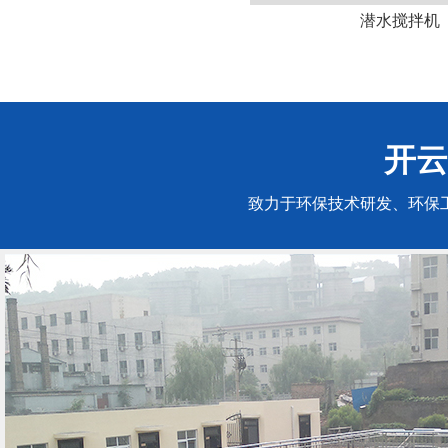
潜水搅拌机
开云
致力于环保技术研发、环保