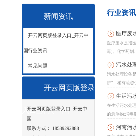
行业资讯
新闻资讯
医疗废
开云网页版登录入口_开云中
医疗废水是指
国
行业资讯
毒)、化学药剂
污水处
常见问题
污水处理设备
阱”，稍有疏忽
开云网页版登录
生活污
在生活污水处
开云网页版登录入口_开云中
入口_开云中国
的悬浮物;消毒
国
河南污
联系方式： 18539292888