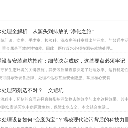
水处理全解析：从源头到排放的“净化之旅”
医院门诊、病房、手术室、检验科、洗衣房等科室排出的污水。与普通生活
、重金属甚至放射性物质。因此，医疗废水必须在源头就地处理...
理设备安装避坑指南：细节决定成败，这些要点必须牢记
是守护生态环境的关键设施，其安装质量直接决定了处理效率、运行稳定性
便可能导致设备故障、处理不达标甚至安全隐患。掌握核心安装...
水处理药剂选不对？一文避坑
理流程中，药剂的合理选择直接影响污染物去除效率与出水达标效果。其中
剂则负责杀灭水中病原微生物，保障出水安全。本文结合生活...
水处理设备如何“变废为宝”？揭秘现代治污背后的科技力